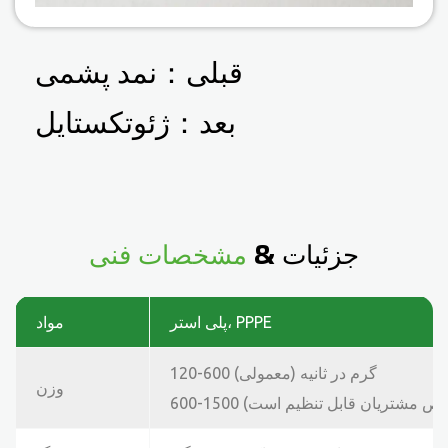
قبلی：
نمد پشمی
بعد：
ژئوتکستایل
جزئیات &
مشخصات فنی
پلی استر، PPPE
مواد
120-600 گرم در ثانیه (معمولی)
وزن
ازهای خاص مشتریان قابل تنظیم است)